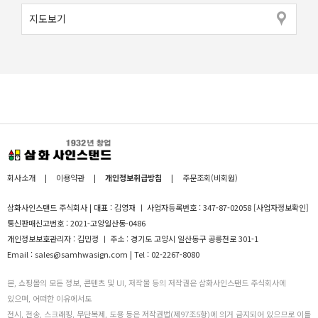
지도보기
회사소개
|
이용약관
|
개인정보취급방침
|
주문조회(비회원)
삼화사인스탠드 주식회사 | 대표 : 김영재 ㅣ 사업자등록번호 : 347-87-02058
[사업자정보확인]
통신판매신고번호 : 2021-고양일산동-0486
개인정보보호관리자 : 김민정 ㅣ 주소 : 경기도 고양시 일산동구 공릉천로 301-1
Email : sales@samhwasign.com | Tel : 02-2267-8080
본, 쇼핑몰의 모든 정보, 콘텐츠 및 UI, 저작물 등의 저작권은 삼화사인스탠드 주식회사에
있으며, 어떠한 이유에서도
전시, 전송, 스크래핑, 무단복제, 도용 등은 저작권법(제97조5항)에 의거 금지되어 있으므로 이를